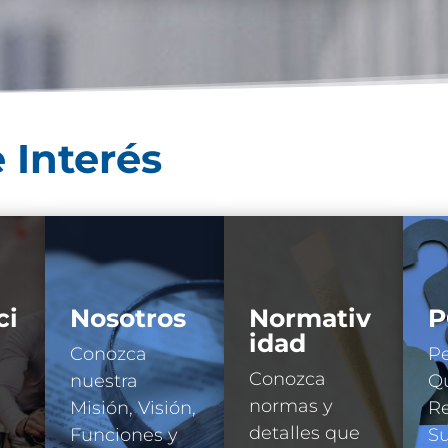
 Interés
ci
Nosotros
Normativ
P
idad
Conozca
Pe
Conozca
nuestra
Qu
normas y
Misión, Visión,
R
detalles que
Funciones y
Su