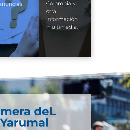
Colombia y
enuncias.
otra
información
multimedia.
imera deL
 Yarumal