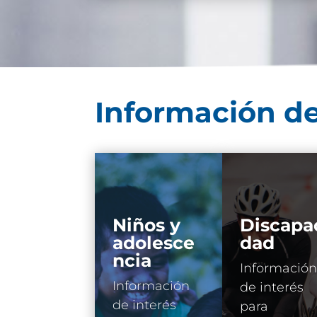
Información de
Niños y
Discapa
adolesce
dad
ncia
Información
Información
de interés
de interés
para