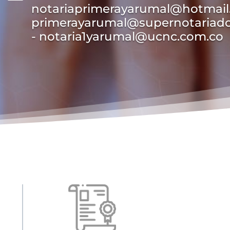
notariaprimerayarumal@hotmail
primerayarumal@supernotariado
- notaria1yarumal@ucnc.com.co