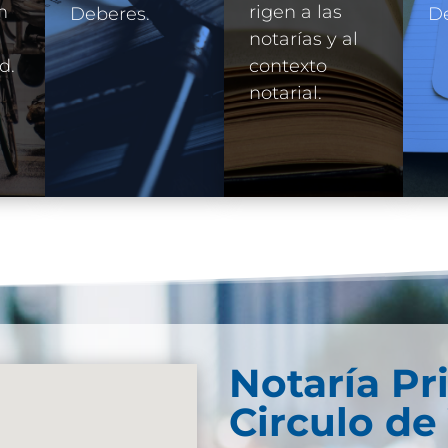
n
rigen a las
Deberes.
D
e
notarías y al
d.
contexto
notarial.
Notaría Pr
Circulo de