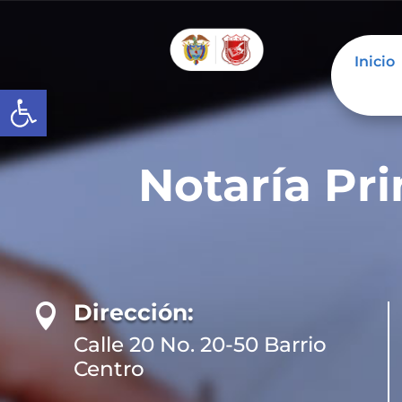
Inicio
Abrir barra de herramientas
Notaría Pr
Dirección:

Calle 20 No. 20-50 Barrio
Centro