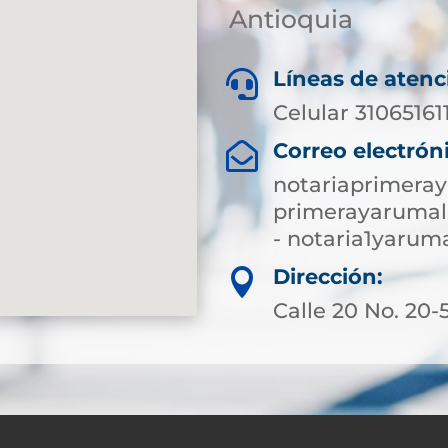
Antioquia
Líneas de atenc

Celular 31065161
Correo electrón

notariaprimera
primerayarumal
- notaria1yaru
Dirección:

Calle 20 No. 20-