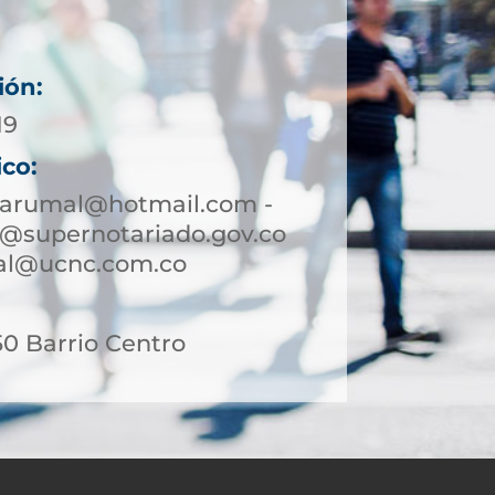
ión:
19
ico:
yarumal@hotmail.com -
@supernotariado.gov.co
mal@ucnc.com.co
50 Barrio Centro