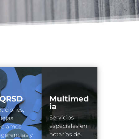
QRSD
Multimed
ia
ticiones,
Servicios
ejas,
especiales en
eclamos,
notarías de
gerencias y