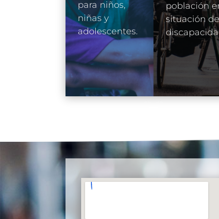
para niños,
población e
niñas y
situación d
adolescentes.
discapacida