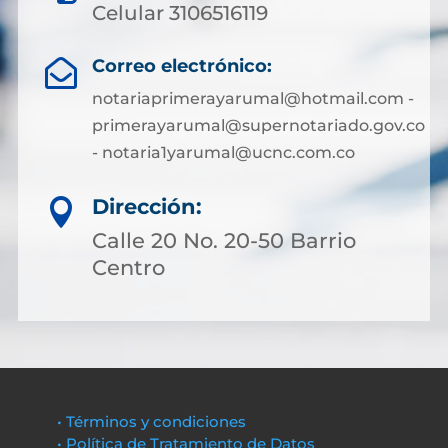
Celular 3106516119
Correo electrónico:

notariaprimerayarumal@hotmail.com -
primerayarumal@supernotariado.gov.co
- notaria1yarumal@ucnc.com.co
Dirección:

Calle 20 No. 20-50 Barrio
Centro
• Términos y condiciones
• Política de Tratamiento de Datos