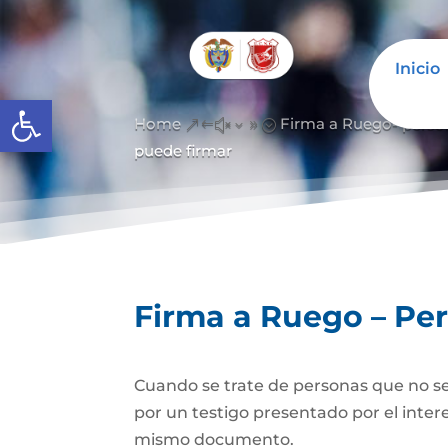
Inicio
Abrir barra de herramientas
Home
Firma a Ruego- perso
&#x39;
puede firmar
Firma a Ruego – Pe
Cuando se trate de personas que no se
por un testigo presentado por el inter
mismo documento.