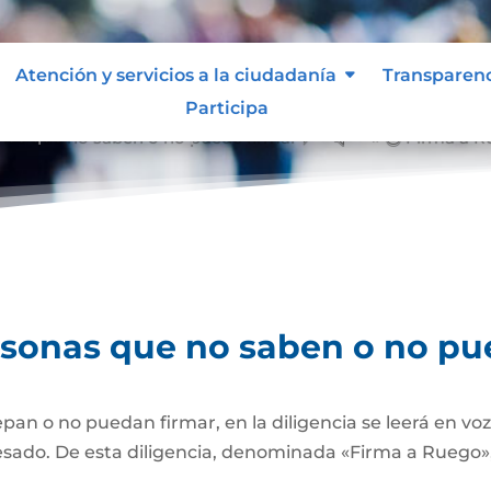
Atención y servicios a la ciudadanía
Transparen
Participa
nas que no saben o no puede firmar
Firma a R
&#x39;
rsonas que no saben o no pu
pan o no puedan firmar, en la diligencia se leerá en vo
esado. De esta diligencia, denominada «Firma a Ruego», 