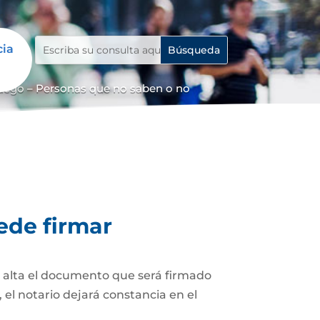
cia
uego – Personas que no saben o no
ede firmar
z alta el documento que será firmado
el notario dejará constancia en el