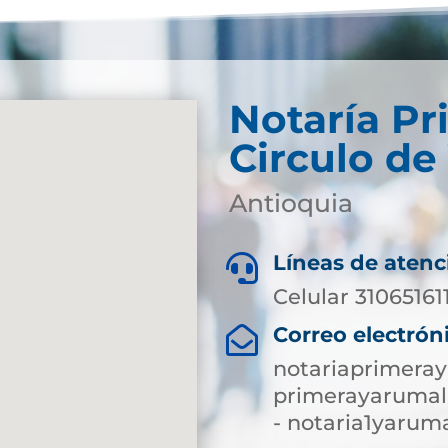
Notaría Pr
Circulo de
Antioquia
Líneas de atenc

Celular 31065161
Correo electrón

notariaprimera
primerayarumal
- notaria1yaru