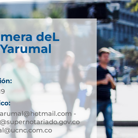
imera deL
 Yarumal
ión:
19
ico:
yarumal@hotmail.com -
@supernotariado.gov.co
mal@ucnc.com.co