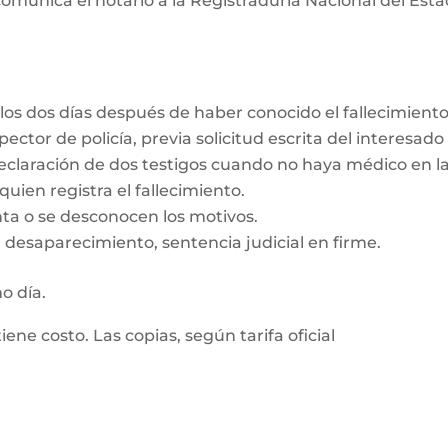
omunica el notario a la Registraduría Nacional del Estad
los dos días después de haber conocido el fallecimient
ector de policía, previa solicitud escrita del interesado
eclaración de dos testigos cuando no haya médico en la
uien registra el fallecimiento.
enta o se desconocen los motivos.
 desaparecimiento, sentencia judicial en firme.
mo día.
tiene costo. Las copias, según tarifa oficial