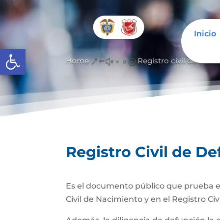
Inicio
Abrir barra de herramientas
Home
Registro civil de defu
&#x39;
Registro Civil de D
Es el documento público que prueba el
Civil de Nacimiento y en el Registro Civ