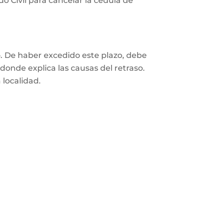
o Civil para cancelar la cédula de
o. De haber excedido este plazo, debe
 donde explica las causas del retraso.
 localidad.