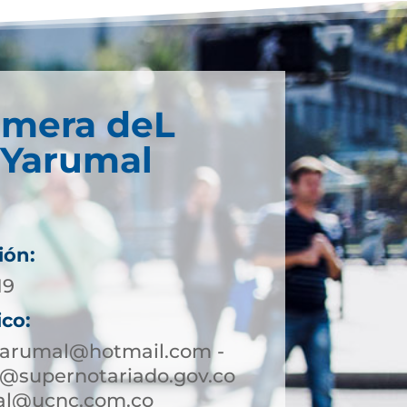
imera deL
 Yarumal
ión:
19
ico:
yarumal@hotmail.com -
@supernotariado.gov.co
mal@ucnc.com.co