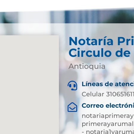
Notaría Pr
Circulo de
Antioquia
Líneas de atenc

Celular 31065161
Correo electrón

notariaprimera
primerayarumal
- notaria1yaru