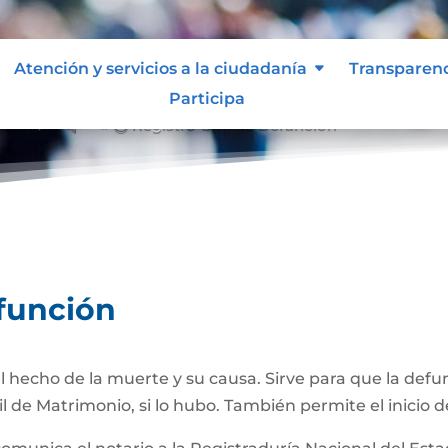
Atención y servicios a la ciudadanía
Transparen
Participa
nción
Registro Civil de Defunción
&#x39;
efunción
 hecho de la muerte y su causa. Sirve para que la def
il de Matrimonio, si lo hubo. También permite el inicio d