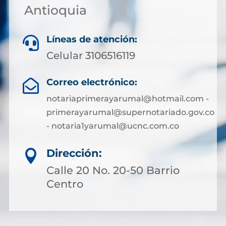
Antioquia
Líneas de atención:

Celular 3106516119
Correo electrónico:

notariaprimerayarumal@hotmail.com -
primerayarumal@supernotariado.gov.co
- notaria1yarumal@ucnc.com.co
Dirección:

Calle 20 No. 20-50 Barrio
Centro