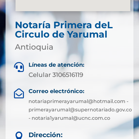
Notaría Primera deL
Circulo de Yarumal
Antioquia
Líneas de atención:

Celular 3106516119
Correo electrónico:

notariaprimerayarumal@hotmail.com -
primerayarumal@supernotariado.gov.co
- notaria1yarumal@ucnc.com.co
Dirección:
