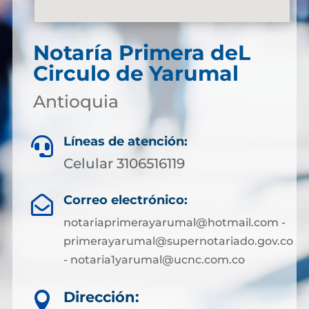
Notaría Primera deL
Circulo de Yarumal
Antioquia
Líneas de atención:

Celular 3106516119
Correo electrónico:

notariaprimerayarumal@hotmail.com -
primerayarumal@supernotariado.gov.co
- notaria1yarumal@ucnc.com.co
Dirección:
