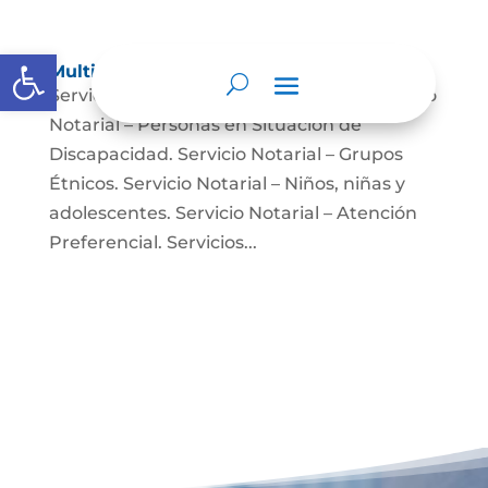
Abrir barra de herramientas
Multimedia
Servicio Notarial – Fuerzas Militares. Servicio
Notarial – Personas en Situación de
Discapacidad. Servicio Notarial – Grupos
Étnicos. Servicio Notarial – Niños, niñas y
adolescentes. Servicio Notarial – Atención
Preferencial. Servicios...