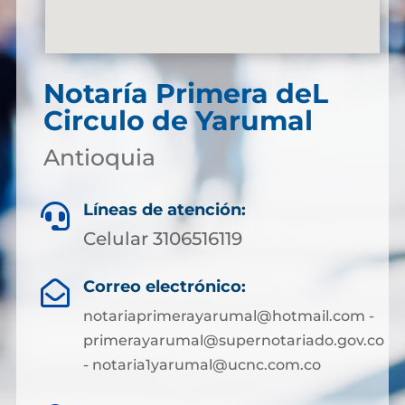
Notaría Primera deL
Circulo de Yarumal
Antioquia
Líneas de atención:

Celular 3106516119
Correo electrónico:

notariaprimerayarumal@hotmail.com -
primerayarumal@supernotariado.gov.co
- notaria1yarumal@ucnc.com.co