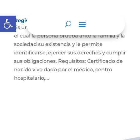
Abrir barra de herramientas
Registro Civil de Nacimiento
Es un documento indispensable mediante
el cual la persona prueba ante la familia y la
sociedad su existencia y le permite
identificarse, ejercer sus derechos y cumplir
sus obligaciones. Requisitos: Certificado de
nacido vivo dado por el médico, centro
hospitalario,...