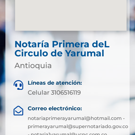
Notaría Primera deL
Circulo de Yarumal
Antioquia
Líneas de atención:

Celular 3106516119
Correo electrónico:

notariaprimerayarumal@hotmail.com -
primerayarumal@supernotariado.gov.co
- notaria1yarumal@ucnc.com.co